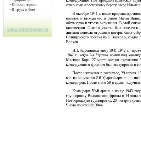
на фарватере
командующим Новгородской армейской группи
• Письма героев
северному и восточному берегу озера Ильмень.
• В труде и бою
В октябре 1941 г. после прорыва противн
поселок и выхода его в район Малая Вишер
обстановка и угроза окружения. В этой ситуа
километров. С этого участка был нанесен ко
дивизия понесла огромные потери, была отб
Селищенского поселка по р. Волхов и, создав 
Волхов.
И.Т. Коровников зиму 1941-1942 гг. пров
1942 г., когда 2-я Ударная армия под коман
Мясного Бора. 27 марта кольцо окружения 2
командующего фронтом был эвакуирован в гос
После излечения в госпитале, 29 апреля 
кольца окружения 2-й Ударной армии и вывел 
командиров. После этого 59-я армия получила
Командарм 59-й армии в конце 1943 год
группировку Волховского фронта и 14 января
Новгородскую группировку. 20 января укрепл
Число прочтений: 3044