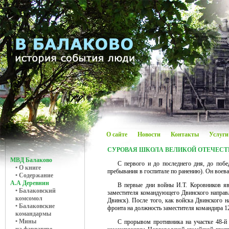
О сайте
Новости
Контакты
Услуги
СУРОВАЯ ШКОЛА ВЕЛИКОЙ ОТЕЧЕС
МВД Балаково
С первого и до последнего дня, до побе
• О книге
пребывания в госпитале по ранению). Он воева
• Содержание
А.А Деревнин
В первые дни войны И.Т. Коровников яв
• Балаковский
заместителя командующего Двинского направл
комсомол
Двинск). После того, как войска Двинского н
• Балаковские
фронта на должность заместителя командира 12
командармы
• Мины
С прорывом противника на участке 48-й 