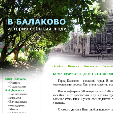
О сайте
Новости
Контакты
Услуги
КОМАНДАРМ 59-Й - ДЕТСТВО И ЮНО
МВД Балаково
Город Балаково – волжский город. В е
• О книге
жизнеописании города. Они стали известны вс
• Содержание
А.А Деревнин
Второго февраля (20 января – ст.ст.) 1902
• Балаковский
имя Иван. «Это простое имя и душа у него буд
комсомол
большое стремление к учебе отец подметил д
• Балаковские
училище.
командармы
• Мины
С самого детства Ваня любил природу, 