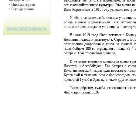
на фарватере
зародилась мечта стать агрономом, а посл
• Письма героев
сельскохозяйственные культуры. Эта мечта не
• В труде и бою
Ваня Коровников в 1915 году успешно поступае
Учеба в сельскохозяйственном училище д
война, а затем и гражданская. Вся патриот
организатором, создал в училище, а впоследст
В июле 1919 года Иван вступает в Коммун
Деникина подошли вплотную к Саратову, Вор
организации добровольно ушел на южный ф
политбойцом 180-го стрелкового полка 32-й 
батарею 32-й стрелковой дивизии.
В качестве военного комиссара конно-го
Дагестан и Азербайджан. Его батарея в сост
Константиновской; подавляла восстание имам
Курганной в тяжелом бою с бронепоездом пр
крепостей Гуниб и Хунзах, а также других нас
Таким образом, судьба несостоявшегося аг
Число прочтений: 3536