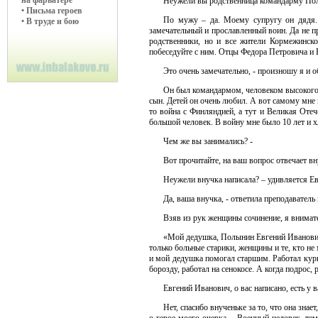
на фарватере
Неужели вы родственница командарму По
• Письма героев
По мужу – да. Моему супругу он дядя.
• В труде и бою
замечательный и прославленный воин. Да не п
родственники, но и все жители Кормежинск
побеседуйте с ним. Отцы Федора Петровича и
Это очень замечательно, - произношу я и
Он был командармом, человеком высокого р
сын. Детей он очень любил. А вот самому мне 
то война с Финляндией, а тут и Великая Оте
большой человек. В войну мне было 10 лет и хл
Чем же вы занимались? -
Вот прочитайте, на ваш вопрос отвечает в
Неужели внучка написала? – удивляется Ев
Да, ваша внучка, - ответила преподаватель
Взяв из рук женщины сочинение, я внимател
«Мой дедушка, Полынин Евгений Иванович,
только больные старики, женщины и те, кто не 
и мой дедушка помогал старшим. Работал курь
борозду, работал на сенокосе. А когда подрос,
Евгений Иванович, о вас написано, есть у в
Нет, спасибо внученьке за то, что она зна