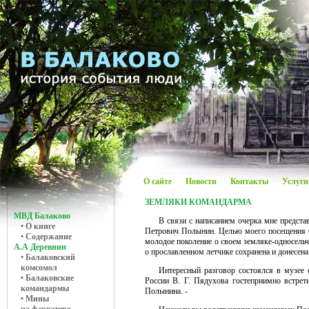
О сайте
Новости
Контакты
Услуги
ЗЕМЛЯКИ КОМАНДАРМА
МВД Балаково
В связи с написанием очерка мне предста
• О книге
Петрович Полынин. Целью моего посещения б
• Содержание
молодое поколение о своем земляке-односельч
А.А Деревнин
о прославленном летчике сохранена и донесен
• Балаковский
комсомол
Интересный разговор состоялся в музее 
• Балаковские
России В. Г. Пядухова гостеприимно встрет
командармы
Полынина. -
• Мины