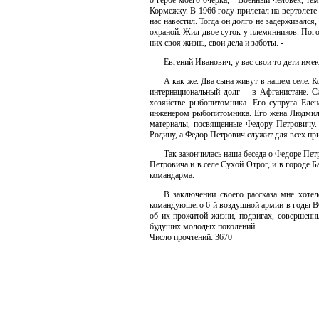
о герое моего очерка, - Военный человек, тем
Кормежку. В 1966 году прилетал на вертолете 
нас навестил. Тогда он долго не задерживался
охраной. Жил двое суток у племянников. Пого
них своя жизнь, свои дела и заботы. -
Евгений Иванович, у вас свои то дети имею
А как же. Два сына живут в нашем селе. 
интернациональный долг – в Афганистане. С
хозяйстве рыбопитомника. Его супруга Еле
инженером рыбопитомника. Его жена Людмила 
материалы, посвященные Федору Петровичу. 
Родину, а Федор Петрович служит для всех при
Так закончилась наша беседа о Федоре П
Петровича и в селе Сухой Отрог, и в городе Б
командарма.
В заключении своего рассказа мне хотел
командующего 6-й воздушной армии в годы ВО
об их прожитой жизни, подвигах, совершенн
будущих молодых поколений.
Число прочтений: 3670