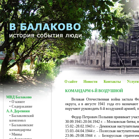
О сайте
Новости
Контакты
Услуги
КОМАНДАРМ 6-Й ВОЗДУШНОЙ
МВД Балаково
Великая Отечественная война застала Ф
• О книге
округа, а в августе 1941 года его назнача
• Содержание
поручают руководить 6-й воздушной армией, п
А.А Деревнин
• Балаковский
Федор Петрович Полынин принимает участи
комсомол
30.09.1941-20.04.1942 г. – Московская битва; 
• Балаковские
15.02.-28.02.1943 г. – Демянская наступательн
командармы
15.03.-04.04.1944 г. – Полесская наступательна
• Мины
23.06.-29.08.1944 г. – Белорусская стратег